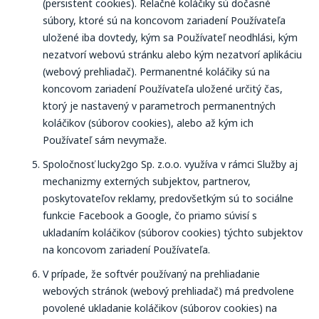
(persistent cookies). Relačné koláčiky sú dočasné
súbory, ktoré sú na koncovom zariadení Používateľa
uložené iba dovtedy, kým sa Používateľ neodhlási, kým
nezatvorí webovú stránku alebo kým nezatvorí aplikáciu
(webový prehliadač). Permanentné koláčiky sú na
koncovom zariadení Používateľa uložené určitý čas,
ktorý je nastavený v parametroch permanentných
koláčikov (súborov cookies), alebo až kým ich
Používateľ sám nevymaže.
Spoločnosť lucky2go Sp. z.o.o. využíva v rámci Služby aj
mechanizmy externých subjektov, partnerov,
poskytovateľov reklamy, predovšetkým sú to sociálne
funkcie Facebook a Google, čo priamo súvisí s
ukladaním koláčikov (súborov cookies) týchto subjektov
na koncovom zariadení Používateľa.
V prípade, že softvér používaný na prehliadanie
webových stránok (webový prehliadač) má predvolene
povolené ukladanie koláčikov (súborov cookies) na