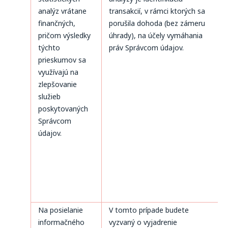
analýz vrátane
transakcií, v rámci ktorých sa
finančných,
porušila dohoda (bez zámeru
pričom výsledky
úhrady), na účely vymáhania
týchto
práv Správcom údajov.
prieskumov sa
využívajú na
zlepšovanie
služieb
poskytovaných
Správcom
údajov.
Na posielanie
V tomto prípade budete
informačného
vyzvaný o vyjadrenie