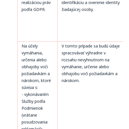
realizáciou práv
identifikáciu a overenie identity
podľa GDPR.
žiadajúcej osoby.
Na účely
V tomto prípade sa budú údaje
vymáhania,
spracovávať výhradne v
určenia alebo
rozsahu nevyhnutnom na
obhajoby voči
vymáhanie, určenie alebo
požiadavkám a
obhajobu voči požiadavkám a
nárokom, ktoré
nárokom.
súvisia s:
- vykonávaním
Služby podľa
Podmienok
(vrátane
posudzovania
reklamácií);