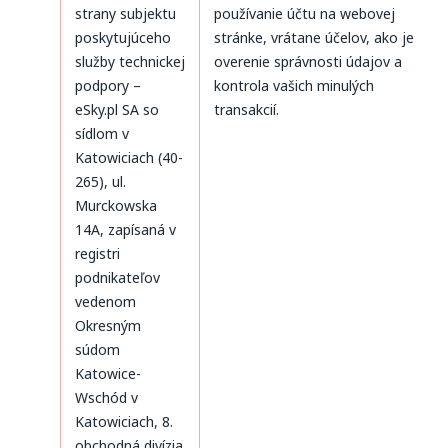
strany subjektu
používanie účtu na webovej
poskytujúceho
stránke, vrátane účelov, ako je
služby technickej
overenie správnosti údajov a
podpory –
kontrola vašich minulých
eSky.pl SA so
transakcií.
sídlom v
Katowiciach (40-
265), ul.
Murckowska
14A, zapísaná v
registri
podnikateľov
vedenom
Okresným
súdom
Katowice-
Wschód v
Katowiciach, 8.
obchodná divízia