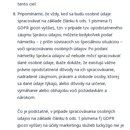
tento cieľ.
Pripomíname, že vždy, keď sa budú osobné údaje
spracovávať na základe článku 6 ods. 1 písmena f)
GDPR (pozri vyššie), tzn. v prípade tzv. opodstatneného
záujmu Správcu údajov, môžete kedykoľvek podať
námietku – z príčin súvisiacich so špeciálnou situáciou –
voči spracovávaniu osobných údajov. Po podaní
námietky Správca údajov už nebude môcť spracovávať
dané osobné údaje, ibaže dokáže, že existujú vážne
právne opodstatnené dôvody na ich spracovávanie,
nadradené záujmom, právam a slobode osoby, ktorej
sa dané údaje týkajú, alebo dôvody na určenie,
vymáhanie alebo obhajobu voči požiadavkám a
nárokom.
Čo je podstatné, v prípade spracovávania osobných
údajov na základe článku 6 ods. 1 písmena f) GDPR
(pozri vyššie) na účely marketingu služieb lucky2go nie je