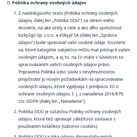
Politika ochrany osobných údajov
Z nasledujúceho textu (Politika ochrany osobných
údajov, ďalej len „Politika OOÚ“) sa okrem iného
dozviete, na aké účely a ciele a ako dlho spoločnosť
lucky2go Sp. z.o.o. a eSky.pl SA (ďalej len „Správca
údajov“) bude spracúvať vaše osobné údaje. Dozviete
sa, ktoré kategórie subjektov môžu mať prístup k vašim
osobným údajom, a aj to, na čo máte v súvislosti so
spracovávaním vašich osobných údajov právo.
Pripravená Politika úzko súvisí s nevyhnutnosťou
prispôsobiť ju novým požiadavkám na spracovávanie
osobných údajov, ktoré vyplývajú z predpisov EÚ o
ochrane osobných údajov, t. j. z nariadenia 2016/679,
tzv. GDPR (ďalej len „Nariadenie“).
Politika OOÚ je súčasťou Politiky ochrany osobných
údajov, ktorá tiež upravuje záležitosti súvisiace s
používaním koláčikov (súborov cookies).
Politika OOÚ sa týka údajov zhromažďovaných