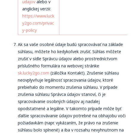
udajov
alebo v
anglickej verzii:
https://www.luck
y2go.com/privac
y-policy
Ak sa vaše osobné údaje budú spracovávať na základe
súhlasu, môžete ho kedykoľvek zrušiť. Súhlas môžete
zrušiť v sídle Správcu údajov alebo prostredníctvom
príslušného formulára na webovej stránke
sk.lucky2go.com
(záložka Kontakt). Zrušenie súhlasu
neovplyvňuje legálnosť spracovania údajov, ktoré
prebiehalo do momentu zrušenia súhlasu. V prípade
zrušenia súhlasu Správca údajov stanoví, či je
spracovávanie osobných údajov aj naďalej
opodstatnené a legálne. V takomto prípade môže byť
ďalšie spracovávanie údajov potrebné na obhajobu voči
požiadavkám (napr. vykázaním, že právo na zrušenie
súhlasu bolo splnené) a iba v rozsahu nevyhnutnom na