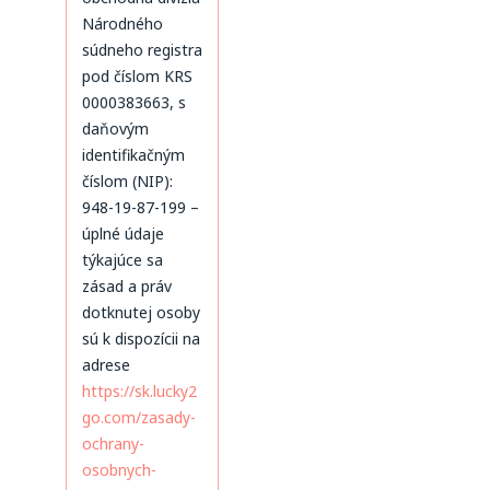
Národného
súdneho registra
pod číslom KRS
0000383663, s
daňovým
identifikačným
číslom (NIP):
948-19-87-199 –
úplné údaje
týkajúce sa
zásad a práv
dotknutej osoby
sú k dispozícii na
adrese
https://sk.lucky2
go.com/zasady-
ochrany-
osobnych-