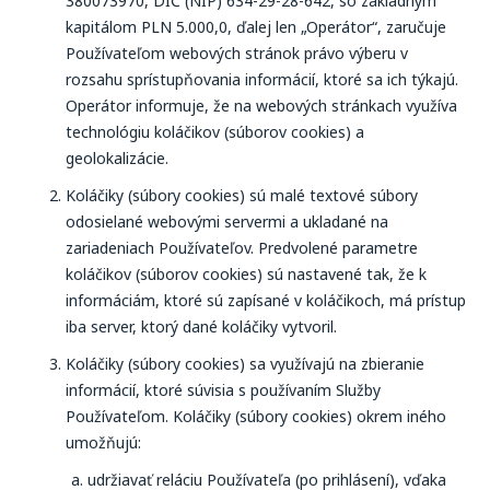
380073970, DIČ (NIP) 634-29-28-642, so základným
kapitálom PLN 5.000,0, ďalej len „Operátor“, zaručuje
Používateľom webových stránok právo výberu v
rozsahu sprístupňovania informácií, ktoré sa ich týkajú.
Operátor informuje, že na webových stránkach využíva
technológiu koláčikov (súborov cookies) a
geolokalizácie.
Koláčiky (súbory cookies) sú malé textové súbory
odosielané webovými servermi a ukladané na
zariadeniach Používateľov. Predvolené parametre
koláčikov (súborov cookies) sú nastavené tak, že k
informáciám, ktoré sú zapísané v koláčikoch, má prístup
iba server, ktorý dané koláčiky vytvoril.
Koláčiky (súbory cookies) sa využívajú na zbieranie
informácií, ktoré súvisia s používaním Služby
Používateľom. Koláčiky (súbory cookies) okrem iného
umožňujú:
udržiavať reláciu Používateľa (po prihlásení), vďaka