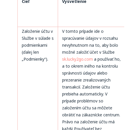
Cieľ
Vysvetlenie
Založenie účtu v
V tomto prípade ide o
Službe v súlade s
spracúvanie údajov v rozsahu
podmienkami
nevyhnutnom na to, aby bolo
(ďalej len
možné založiť účet v Službe
„Podmienky“).
sk.lucky2go.com
a používať ho,
a to okrem iného na kontrolu
správnosti údajov alebo
prezeranie zrealizovaných
transakcií. Založenie účtu
prebieha automaticky. V
prípade problémov so
založením účtu sa môžete
obrátiť na zákaznícke centrum.
Právo na založenie účtu má
každý Používateľ bez