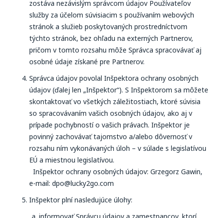
zostáva nezávislým správcom údajov Používateľov
služby za účelom súvisiacim s používaním webových
stránok a služieb poskytovaných prostredníctvom
týchto stránok, bez ohľadu na externých Partnerov,
pričom v tomto rozsahu môže Správca spracovávať aj
osobné údaje získané pre Partnerov.
Správca údajov povolal Inšpektora ochrany osobných
údajov (ďalej len „Inšpektor“). S Inšpektorom sa môžete
skontaktovať vo všetkých záležitostiach, ktoré súvisia
so spracovávaním vašich osobných údajov, ako aj v
prípade pochybností o vašich právach. Inšpektor je
povinný zachovávať tajomstvo a/alebo dôvernosť v
rozsahu ním vykonávaných úloh – v súlade s legislatívou
EÚ a miestnou legislatívou.
Inšpektor ochrany osobných údajov: Grzegorz Gawin,
e-mail: dpo@lucky2go.com
Inšpektor plní nasledujúce úlohy:
informovať Správcu údajov a zamestnancov, ktorí