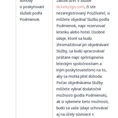
dohody
založili účet v Službe
o poskytovaní
sk.lucky2go.com
, či ste
služieb podľa
nezaregistrovaný Používateľ, si
Podmienok.
môžete objednať Službu podľa
Podmienok, napr. rezervovať
letenku alebo hotel. Osobné
údaje, ktoré sa budú
zhromažďovať pri objednávaní
Služby, sa budú spracovávať
(vrátane napr. sprístupnenia
leteckým spoločnostiam a
iným poskytovateľom) na to,
aby sa mohla plniť dohoda.
Počas objednávania Služby
môžete vybrať dodatočné
možnosti (podľa Podmienok),
ak si vyberiete tieto možnosti,
budú sa vaše údaje uchovávať
aj na účely súvisiace s