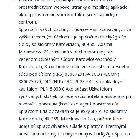
prostredníctvom webovej stránky a mobilnej aplikácie,
ako aj prostredníctvom kontaktu so zákazníckym
centrom.
Správcom vašich osobných údajov – spracovávaných za
vyššie uvedeným účelom – je spoločnosť lucky2go Sp.
z.o.o., so sídlom v Katoviciach, 40-085, Adama
Mickiewicza 29, zapísaná v obchodnom registri
vedenom Okresným súdom Katowice-Wschód v
Katoviciach, 8. obchodné oddelenie registra okresného
súdu pod číslom (KRS) 0000729174, IČO (REGON)
380073970, DIČ (NIP) 634-29-28-642, so základným
kapitálom PLN 5.000,0 Ako súčasť Užívateľom
využívaných služieb na rezerváciu hotela a asistencie pri
rezervácii poistenia (koná ako agent poisťovateľa).
Správcom údajov zákazníka je eSky.pl S.A. so sídlom v
Katoviciach, 40-265, Murckowska 14a, pričom tieto
údaje sú spracovávané v súlade s platnými firemnými
pravidlami ochrany osobných údajov. Lucky2go Sp.z.o.o.