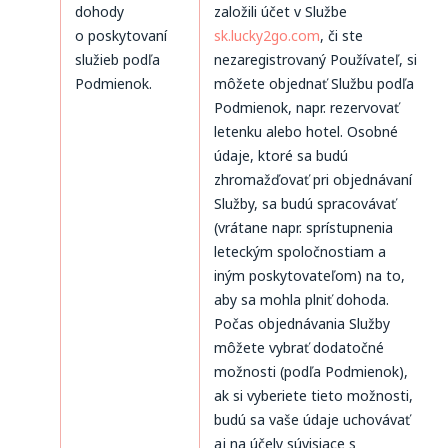
dohody
založili účet v Službe
o poskytovaní
sk.lucky2go.com
, či ste
služieb podľa
nezaregistrovaný Používateľ, si
Podmienok.
môžete objednať Službu podľa
Podmienok, napr. rezervovať
letenku alebo hotel. Osobné
údaje, ktoré sa budú
zhromažďovať pri objednávaní
Služby, sa budú spracovávať
(vrátane napr. sprístupnenia
leteckým spoločnostiam a
iným poskytovateľom) na to,
aby sa mohla plniť dohoda.
Počas objednávania Služby
môžete vybrať dodatočné
možnosti (podľa Podmienok),
ak si vyberiete tieto možnosti,
budú sa vaše údaje uchovávať
aj na účely súvisiace s