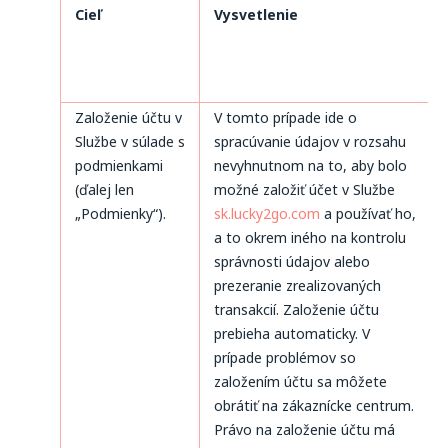
Cieľ
Vysvetlenie
Založenie účtu v
V tomto prípade ide o
Službe v súlade s
spracúvanie údajov v rozsahu
podmienkami
nevyhnutnom na to, aby bolo
(ďalej len
možné založiť účet v Službe
„Podmienky“).
sk.lucky2go.com
a používať ho,
a to okrem iného na kontrolu
správnosti údajov alebo
prezeranie zrealizovaných
transakcií. Založenie účtu
prebieha automaticky. V
prípade problémov so
založením účtu sa môžete
obrátiť na zákaznícke centrum.
Právo na založenie účtu má