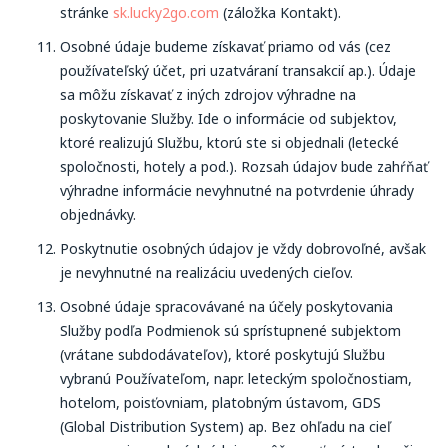
stránke
sk.lucky2go.com
(záložka Kontakt).
Osobné údaje budeme získavať priamo od vás (cez
používateľský účet, pri uzatváraní transakcií ap.). Údaje
sa môžu získavať z iných zdrojov výhradne na
poskytovanie Služby. Ide o informácie od subjektov,
ktoré realizujú Službu, ktorú ste si objednali (letecké
spoločnosti, hotely a pod.). Rozsah údajov bude zahŕňať
výhradne informácie nevyhnutné na potvrdenie úhrady
objednávky.
Poskytnutie osobných údajov je vždy dobrovoľné, avšak
je nevyhnutné na realizáciu uvedených cieľov.
Osobné údaje spracovávané na účely poskytovania
Služby podľa Podmienok sú sprístupnené subjektom
(vrátane subdodávateľov), ktoré poskytujú Službu
vybranú Používateľom, napr. leteckým spoločnostiam,
hotelom, poisťovniam, platobným ústavom, GDS
(Global Distribution System) ap. Bez ohľadu na cieľ