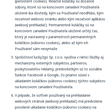
(persistent cookies). Relačné koláčiky sú dočasné
súbory, ktoré sú na koncovom zariadení Používateľa
uložené iba dovtedy, kým sa Používateľ neodhlási, kým
nezatvorí webovú stránku alebo kým nezatvorí aplikáciu
(webový prehliadač). Permanentné koláčiky sú na
koncovom zariadení Používateľa uložené určitý čas,
ktorý je nastavený v parametroch permanentných
koláčikov (súborov cookies), alebo až kým ich
Používateľ sám nevymaže.
Spoločnosť lucky2go Sp. z.o.o. využíva v rámci Služby aj
mechanizmy externých subjektov, partnerov,
poskytovateľov reklamy, predovšetkým sú to sociálne
funkcie Facebook a Google, čo priamo súvisí s
ukladaním koláčikov (súborov cookies) týchto subjektov
na koncovom zariadení Používateľa.
V prípade, že softvér používaný na prehliadanie
webových stránok (webový prehliadač) má predvolene
povolené ukladanie koláčikov (súborov cookies) na