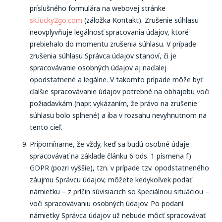
príslušného formulára na webovej stránke
sk.lucky2go.com
(záložka Kontakt). Zrušenie súhlasu
neovplyvňuje legálnosť spracovania údajov, ktoré
prebiehalo do momentu zrušenia súhlasu. V prípade
zrušenia súhlasu Správca údajov stanoví, či je
spracovávanie osobných údajov aj naďalej
opodstatnené a legálne. V takomto prípade môže byť
ďalšie spracovávanie údajov potrebné na obhajobu voči
požiadavkám (napr. vykázaním, že právo na zrušenie
súhlasu bolo splnené) a iba v rozsahu nevyhnutnom na
tento cieľ.
Pripomíname, že vždy, keď sa budú osobné údaje
spracovávať na základe článku 6 ods. 1 písmena f)
GDPR (pozri vyššie), tzn. v prípade tzv. opodstatneného
záujmu Správcu údajov, môžete kedykoľvek podať
námietku – z príčin súvisiacich so špeciálnou situáciou –
voči spracovávaniu osobných údajov. Po podaní
námietky Správca údajov už nebude môcť spracovávať