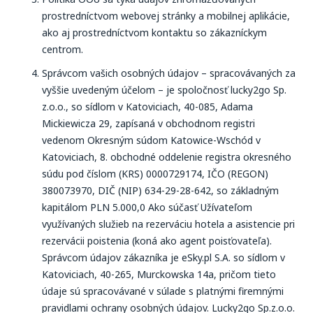
prostredníctvom webovej stránky a mobilnej aplikácie,
ako aj prostredníctvom kontaktu so zákazníckym
centrom.
Správcom vašich osobných údajov – spracovávaných za
vyššie uvedeným účelom – je spoločnosť lucky2go Sp.
z.o.o., so sídlom v Katoviciach, 40-085, Adama
Mickiewicza 29, zapísaná v obchodnom registri
vedenom Okresným súdom Katowice-Wschód v
Katoviciach, 8. obchodné oddelenie registra okresného
súdu pod číslom (KRS) 0000729174, IČO (REGON)
380073970, DIČ (NIP) 634-29-28-642, so základným
kapitálom PLN 5.000,0 Ako súčasť Užívateľom
využívaných služieb na rezerváciu hotela a asistencie pri
rezervácii poistenia (koná ako agent poisťovateľa).
Správcom údajov zákazníka je eSky.pl S.A. so sídlom v
Katoviciach, 40-265, Murckowska 14a, pričom tieto
údaje sú spracovávané v súlade s platnými firemnými
pravidlami ochrany osobných údajov. Lucky2go Sp.z.o.o.