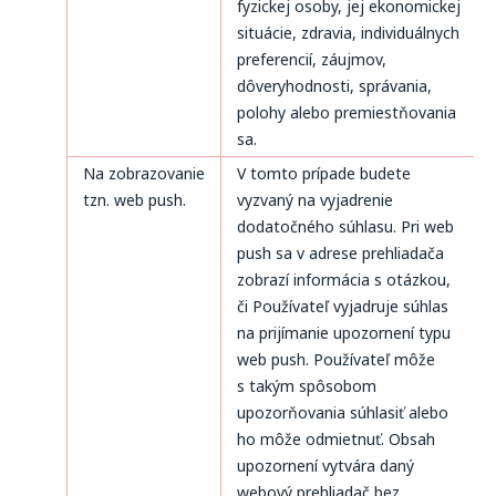
fyzickej osoby, jej ekonomickej
situácie, zdravia, individuálnych
preferencií, záujmov,
dôveryhodnosti, správania,
polohy alebo premiestňovania
sa.
Na zobrazovanie
V tomto prípade budete
tzn. web push.
vyzvaný na vyjadrenie
dodatočného súhlasu. Pri web
push sa v adrese prehliadača
zobrazí informácia s otázkou,
či Používateľ vyjadruje súhlas
na prijímanie upozornení typu
web push. Používateľ môže
s takým spôsobom
upozorňovania súhlasiť alebo
ho môže odmietnuť. Obsah
upozornení vytvára daný
webový prehliadač bez