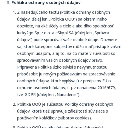
Politika ochrany osobných údajov
Z nasledujúceho textu (Politika ochrany osobných
údajov, ďalej len „Politika OOÚ“) sa okrem iného
dozviete, na aké účely a ciele a ako dlho spoločnosť
lucky2go Sp. z.o.o. a eSky.pl SA (ďalej len „Správca
údajov“) bude spracúvať vaše osobné údaje. Dozviete
sa, ktoré kategórie subjektov môžu mať prístup k vašim
osobným údajom, a aj to, na čo máte v súvislosti so
spracovávaním vašich osobných údajov právo.
Pripravená Politika úzko súvisí s nevyhnutnosťou
prispôsobiť ju novým požiadavkám na spracovávanie
osobných údajov, ktoré vyplývajú z predpisov EÚ o
ochrane osobných údajov, t. j. z nariadenia 2016/679,
tzv. GDPR (ďalej len „Nariadenie“).
Politika OOÚ je súčasťou Politiky ochrany osobných
údajov, ktorá tiež upravuje záležitosti súvisiace s
používaním koláčikov (súborov cookies).
Politika OOÚ sa týka údajov zhromažďovaných