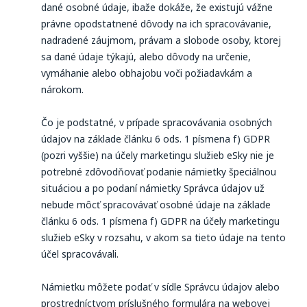
dané osobné údaje, ibaže dokáže, že existujú vážne
právne opodstatnené dôvody na ich spracovávanie,
nadradené záujmom, právam a slobode osoby, ktorej
sa dané údaje týkajú, alebo dôvody na určenie,
vymáhanie alebo obhajobu voči požiadavkám a
nárokom.
Čo je podstatné, v prípade spracovávania osobných
údajov na základe článku 6 ods. 1 písmena f) GDPR
(pozri vyššie) na účely marketingu služieb eSky nie je
potrebné zdôvodňovať podanie námietky špeciálnou
situáciou a po podaní námietky Správca údajov už
nebude môcť spracovávať osobné údaje na základe
článku 6 ods. 1 písmena f) GDPR na účely marketingu
služieb eSky v rozsahu, v akom sa tieto údaje na tento
účel spracovávali.
Námietku môžete podať v sídle Správcu údajov alebo
prostredníctvom príslušného formulára na webovej