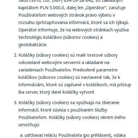
380073970, DIČ (NIP) 634-29-28-642, so základným
kapitálom PLN 5.000,0, ďalej len „Operátor“, zaručuje
Používateľom webových stránok právo výberu v
rozsahu sprístupňovania informácií, ktoré sa ich týkajú.
Operátor informuje, že na webových stránkach využíva
technológiu koláčikov (súborov cookies) a
geolokalizácie.
Koláčiky (súbory cookies) sú malé textové súbory
odosielané webovými servermi a ukladané na
zariadeniach Používateľov. Predvolené parametre
koláčikov (súborov cookies) sú nastavené tak, že k
informáciám, ktoré sú zapísané v koláčikoch, má prístup
iba server, ktorý dané koláčiky vytvoril.
Koláčiky (súbory cookies) sa využívajú na zbieranie
informácií, ktoré súvisia s používaním Služby
Používateľom. Koláčiky (súbory cookies) okrem iného
umožňujú:
udržiavať reláciu Používateľa (po prihlásení), vďaka