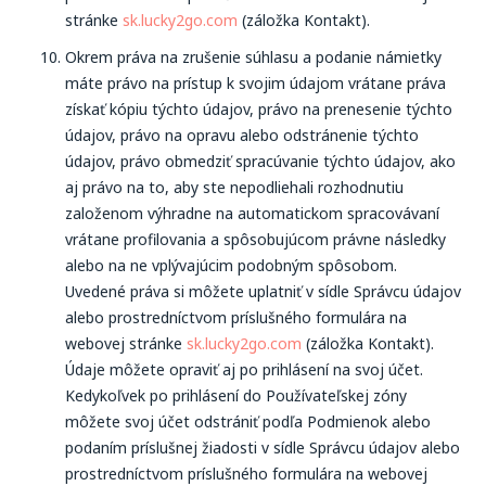
stránke
sk.lucky2go.com
(záložka Kontakt).
Okrem práva na zrušenie súhlasu a podanie námietky
máte právo na prístup k svojim údajom vrátane práva
získať kópiu týchto údajov, právo na prenesenie týchto
údajov, právo na opravu alebo odstránenie týchto
údajov, právo obmedziť spracúvanie týchto údajov, ako
aj právo na to, aby ste nepodliehali rozhodnutiu
založenom výhradne na automatickom spracovávaní
vrátane profilovania a spôsobujúcom právne následky
alebo na ne vplývajúcim podobným spôsobom.
Uvedené práva si môžete uplatniť v sídle Správcu údajov
alebo prostredníctvom príslušného formulára na
webovej stránke
sk.lucky2go.com
(záložka Kontakt).
Údaje môžete opraviť aj po prihlásení na svoj účet.
Kedykoľvek po prihlásení do Používateľskej zóny
môžete svoj účet odstrániť podľa Podmienok alebo
podaním príslušnej žiadosti v sídle Správcu údajov alebo
prostredníctvom príslušného formulára na webovej